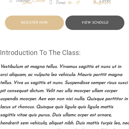
Trainer:
Clinne
Level:
John
Time:
16 - 17
Beginers
REGISTER NOW
VIEW SCHDULE
Introduction To The Class:
Vestibulum at magna tellus. Vivamus sagittis et nunc ut in
orci aliquam, ac vulputa leo vehicula. Mauris porttit magna
tellus. Viva us sagittis et nunc. Suspendisse semper risus susci
pit consequat dictum. Velit nec ulla mcorper ullam corper
uspendis mcorper. Aen ean non nisi nulla. Quisque porttitor in
lacus ut rhoncus. Quisque quis ligula quis ligula mattis
sagittis vitae quis purus. Duis ullamc orper est ornare,
hendrerit sem vehicula, aliquet nibh. Duis mattis turpis leo, nec