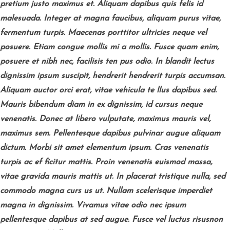
pretium justo maximus et. Aliquam dapibus quis felis id
malesuada. Integer at magna faucibus, aliquam purus vitae,
fermentum turpis. Maecenas porttitor ultricies neque vel
posuere. Etiam congue mollis mi a mollis. Fusce quam enim,
posuere et nibh nec, facilisis ten pus odio. In blandit lectus
dignissim ipsum suscipit, hendrerit hendrerit turpis accumsan.
Aliquam auctor orci erat, vitae vehicula te llus dapibus sed.
Mauris bibendum diam in ex dignissim, id cursus neque
venenatis. Donec at libero vulputate, maximus mauris vel,
maximus sem. Pellentesque dapibus pulvinar augue aliquam
dictum. Morbi sit amet elementum ipsum. Cras venenatis
turpis ac ef ficitur mattis. Proin venenatis euismod massa,
vitae gravida mauris mattis ut. In placerat tristique nulla, sed
commodo magna curs us ut. Nullam scelerisque imperdiet
magna in dignissim. Vivamus vitae odio nec ipsum
pellentesque dapibus at sed augue. Fusce vel luctus risusnon